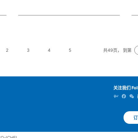
2
3
4
5
共49页， 到第
关注我们 Fol
订
-ICHEI