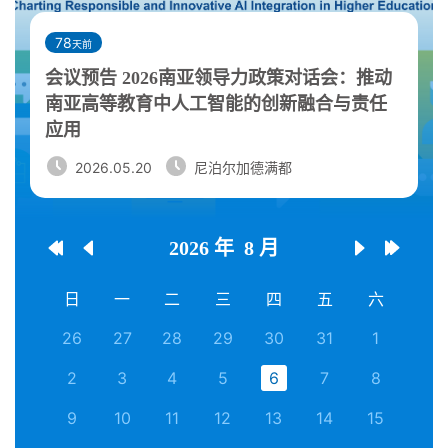
78
天前
会议预告 2026南亚领导力政策对话会：推动
南亚高等教育中人工智能的创新融合与责任
应用
2026.05.20
尼泊尔加德满都
2026 年
8 月




日
一
二
三
四
五
六
26
27
28
29
30
31
1
2
3
4
5
6
7
8
9
10
11
12
13
14
15