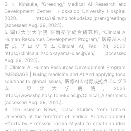
5. K. Kohsuke, "Greeting," Medical AI Research and
Development Center | Hokkaido University Hospital,
2020. https://ai.huhp.hokudai.ac.jp/en/greeting/
(accessed Aug. 29, 2025).
6. 岡山大学大学院 医爾薬学総合研究科, “Clinical AI
Human Resources Development Program,” 医療AI人材
育成プログラムClinical AI, Feb. 28, 2022.
https://clinicalai.hsc.okayama-u.ac.jp/en/ (accessed
Aug. 29, 2025).
7. Clinical Al Human Resources Development Program,
“MESSAGE | Fusing medicine and AI And applying local
solutions to global issues,” 医療AI人材育成拠点プログラ
ム 東北大学病院, 2025.
https://www.shp.hosp.tohoku.ac.jp/Clinical_AI/en/messa
(accessed Aug. 29, 2025).
8. The Science News, "Case Studies from Tohoku
University at the forefront of medical AI development:
Efforts by Professor Toshio Miyata to create an ideal
ecosystem — Cross-industrial collaboration is the key,