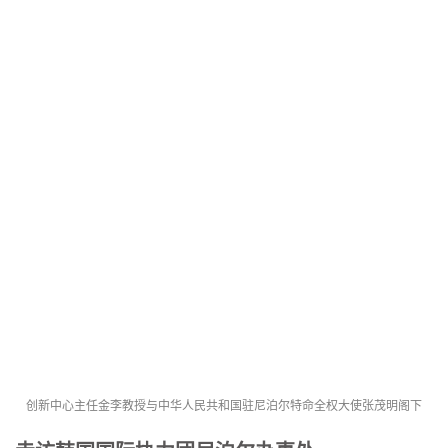
创新中心主任金李教授与中华人民共和国驻尼泊尔特命全权大使张茂明阁下