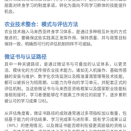
层面对终身学习的制度承诺，转化为面向不同学习群体的技能提升
机会。
农业技术整合：模式与评估方法
农业技术融入马来西亚终身学习体系，是通过多种相互补充的方式
推进的；要确保这些实践真正发挥作用、保持质量、并与政策目标
保持一致，明确而可行的评估机制同样不可或缺。
微证书与认证路径
其中一种关键路径，是通过微证书与可叠加的认证体系，以更灵
活、模块化的方式传授农业技术能力。诸如无人机操作、基础传感
器的安装与维护、数字化农场监测以及精准灌溉管理等技术技能，
都可以被拆分为短周期、以能力为导向的学习单元，并配套正式的
评估机制。当这些微证书与马来西亚资格框架以及国家职业技能标
准相衔接时，学习者便能够在不脱离工作岗位的前提下，逐步累积
被认可的学习成果 [28]。
从评估角度看，微证书路径的成效通常通过多项指标加以衡量，包
括基于能力的评估结果、学习完成率与进阶率、既有学习成果认证
（RPL）的使用情况，以及微证书能否顺利衔接更高层级的资格认