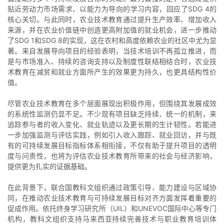
贴近劳动力市场需求、以能力为导向的学习内容，回应了SDG 4的
核心关切。与此同时，农业技术教育通过提升生产效率、增加收入
来源，并在农业价值链中创造更高附加值的就业机会，进一步推动
了SDG 1和SDG 8的实现，这在农村和高度依赖农业的社区中尤为显
著。来自发展导向项目的经验表明，当技术培训不再孤立推进，而
是与市场准入、持续的咨询支持以及制度性联结相结合时，农业技
术教育在减贫和就业方面所产生的效果更为持久，也更具结构性价
值。
尽管农业技术教育在多个层面展现出积极作用，但围绕其发展成效
的系统性监测仍显不足。不少现有项目缺乏持续、统一的机制，来
追踪参与者的收入变化、就业轨迹以及更长期的生计韧性。若能进
一步加强监测与评估实践，例如引入收入跟踪、就业回访，并与既
有的可持续发展目标指标体系相衔接，不仅有助于提升项目的透明
度与问责性，也将为评估农业技术教育所带来的社会与经济影响，
提供更为扎实的证据基础。
在此背景下，联合国教科文组织通过政策引导、能力建设与区域协
同，在推动农业技术教育与可持续发展目标对齐方面发挥着重要的
促成作用。依托终身学习研究所（UIL）和UNEVOC国际中心等专门
机构，教科文组织支持马来西亚持续完善技术与职业教育培训体