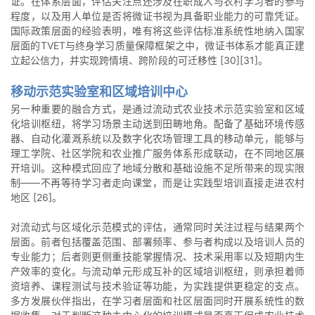
证。在体系层面，评估关注点还涉及在职成人与农村学习者的参与
程度，以及用人单位是否将微证书视为具备职业能力的可靠凭证。
国际政策层面的经验表明，唯有将这些评估标准系统性地纳入国家
层面的TVET与终身学习质量保障框架之中，微证书体系才能真正建
立起公信力，并实现跨情境、跨阶段的可迁移性 [30][31]。
移动示范实验室和区域培训中心
另一种重要的融合方式，是通过流动式农业技术示范实验室和区域
化培训枢纽，将学习场景主动送到田畴地角。配备了基础环境传感
器、自动化灌溉系统以及数字化农场管理工具的移动单元，能够与
理工学院、社区学院和农业推广服务体系形成联动，在不同地区展
开培训。这种模式回应了地域分散和基础设施不足所带来的现实限
制——不再等待学习者走向课堂，而是让实践型培训直接走进农村
地区 [26]。
对流动式与区域化示范模式的评估，通常同时关注过程与结果两个
层面。前者包括覆盖范围、部署频率、参与者构成以及培训人员的
专业能力；后者则更侧重技能掌握情况、技术采用率以及短期内生
产效率的变化。与流动单元形成互补的区域培训枢纽，则承担着师
资培养、课程测试与技术验证等功能，为实践提供更稳定的支点。
多方发展伙伴指出，在学习者层面和社区层面同时开展系统性的数