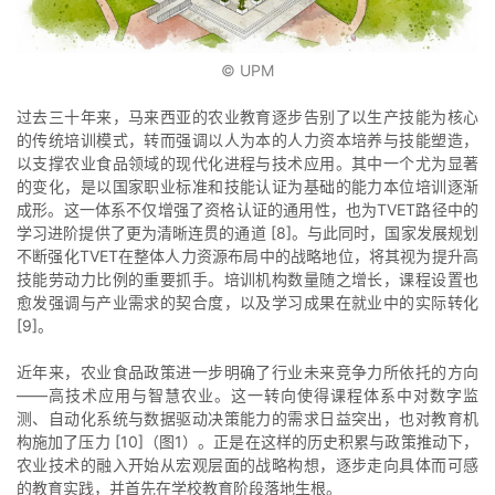
© UPM
过去三十年来，马来西亚的农业教育逐步告别了以生产技能为核心
的传统培训模式，转而强调以人为本的人力资本培养与技能塑造，
以支撑农业食品领域的现代化进程与技术应用。其中一个尤为显著
的变化，是以国家职业标准和技能认证为基础的能力本位培训逐渐
成形。这一体系不仅增强了资格认证的通用性，也为TVET路径中的
学习进阶提供了更为清晰连贯的通道 [8]。与此同时，国家发展规划
不断强化TVET在整体人力资源布局中的战略地位，将其视为提升高
技能劳动力比例的重要抓手。培训机构数量随之增长，课程设置也
愈发强调与产业需求的契合度，以及学习成果在就业中的实际转化
[9]。
近年来，农业食品政策进一步明确了行业未来竞争力所依托的方向
——高技术应用与智慧农业。这一转向使得课程体系中对数字监
测、自动化系统与数据驱动决策能力的需求日益突出，也对教育机
构施加了压力 [10]（图1）。正是在这样的历史积累与政策推动下，
农业技术的融入开始从宏观层面的战略构想，逐步走向具体而可感
的教育实践，并首先在学校教育阶段落地生根。