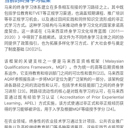
当前的终身学习框架
马来的终身学习体系建立在多条相互衔接的学习路径之上。其中既
包括学位教育和TVET等正规学习渠道，也涵盖短期课程、推广培训
等非正规学习机会，以及通过田间实践和同伴知识交流形成的非正
式学习方式。这种学习结构与马来推动终身学习文化的国家承诺高
度契合。这一承诺在《马来西亚终身学习文化培育蓝图（2011—
2020）》中得到了系统阐述。该文件为不同终身学习主体之间的协
同提供了政策指引，也为拓展多样化学习方式、扩大社会参与奠定
了制度基础 [20][21]。
该框架的关键支柱之一便是马来西亚资格框架（Malaysian
Qualifications Framework，MQF）。作为统一的高等后期资格体
系运作，它支持教育和培训部门之间的可比性和晋升[22]。马来西亚
AQRF参照报告进一步将MQF定位为更广泛架构的一部分，该架构促
进各路径之间的流动性和认可，包括学术和技能部门之间的终身学
习进阶 [23]。跨路径流动性的核心是对既有学习的认可，在马来西
亚通过既有经验学习认证（Accreditation of Prior Experiential
Learning，APEL）方式实施，该方式使通过非正式和非正规经历获
得的学习能够被评估，用于入学及根据MQF等级授予学分 [24]。
在农业领域，终身性的农业技术学习通过生计项目、公共农业推广
服务以及高校继续教育部门等多种渠道展开。这些实践节点将国家