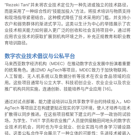
“Rezeki Tani”并未将农业技术定位为一种先进或独立的技术路径，
而是采用了一种综合性的“技能加投入”方法，将技术培训与物质支持
和现场指导紧密结合。这种模式降低了技术采用的门槛，并支持小
农户和弱势群体的渐进式学习。这类以生计为中心的举措展示了农
业技术相关能力如何嵌入更广泛的创收和社会支持项目中，通过将
应用农业技术的获取扩展到机构环境之外，补充正规教育和职业教
育培训路径。
数字农业技术倡议与公私平台
马来西亚数字经济机构（MDEC）在推动数字农业发展中扮演着重要
的统筹角色。通过MD AgTech等项目，MDEC致力于加快物联网、
人工智能、无人机系统以及数据分析等技术在农业食品领域的应
用。这些项目通常与公立大学、科技初创企业、农业企业以及农业
推广机构共同实施，连通创新、技能培养与产业应用 [16]。
通过对试点部署、能力建设培训以及共享数字平台的持续投入，MD
AgTech 等项目正在构建更贴近现实的学习环境，使人才培养与技术
扩散得以同步推进。在这些项目框架下建立的产—学—政协同试验
场，为学生、TVET 学员和农业推广人员提供接触田间地头的数字农
业技术的机会，同时也为毕业就业、创业实践与终身学习铺设路
径。这类公私合作平台展示了一种立体的可能性：先进技术被嵌入