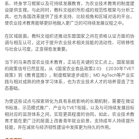
系、终身学习框架以及可持续发展教育，为农业技术教育的制度建
设提供支撑。与此同时，教科文组织所形成的规范性框架与分析工
具，也为各国改革提供了技术支持、比较视角和区域对话的平台，
使农业技术教育能够更好地融入更广泛的可持续发展议程之中。
在区域层面，教科文组织还推动东盟国家之间在资格认证方面的协
调与相互认可，这对于提升农业技术相关技能的流动性、可转移性
与社会认可度，正变得愈发重要。
当下的马来西亚农业技术教育，正站在关键的交汇点上。国家层面
的政策信号已然显现，从《国家农业食品政策2.0》《2030年TVET
政策》到《教育蓝图》，制度框架逐步成形；MD AgTech等产业实
践与相对成熟的终身学习体系，也为农业技术人才的培养营造了生
态基础。
为使这些试点与探索转化为具有系统影响的长期机制，需要在微证
书标准、示范模式推广、产业与TVET衔接，以及与可持续发展目标
相对应的监测体系之间，实现更高程度的协同。如此，农业技术教
育才能在更广泛的层面上改善青年就业前景，支持成年人持续提升
技能，并在减贫与经济韧性建设中发挥更为持久的作用。