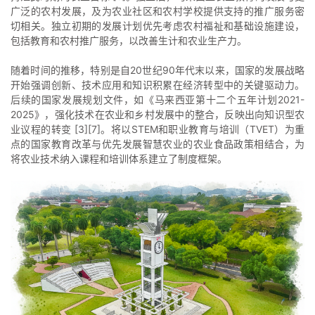
广泛的农村发展，及为农业社区和农村学校提供支持的推广服务密
切相关。独立初期的发展计划优先考虑农村福祉和基础设施建设，
包括教育和农村推广服务，以改善生计和农业生产力。
随着时间的推移，特别是自20世纪90年代末以来，国家的发展战略
开始强调创新、技术应用和知识积累在经济转型中的关键驱动力。
后续的国家发展规划文件，如《马来西亚第十二个五年计划2021-
2025》，强化技术在农业和乡村发展中的整合，反映出向知识型农
业议程的转变 [3][7]。将以STEM和职业教育与培训（TVET）为重
点的国家教育改革与优先发展智慧农业的农业食品政策相结合，为
将农业技术纳入课程和培训体系建立了制度框架。