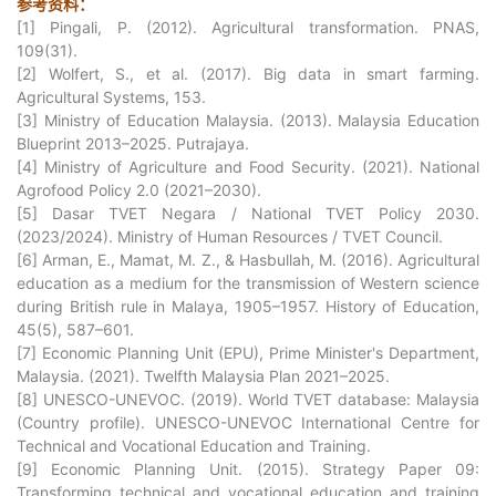
参考资料：
[1] Pingali, P. (2012). Agricultural transformation. PNAS,
109(31).
[2] Wolfert, S., et al. (2017). Big data in smart farming.
Agricultural Systems, 153.
[3] Ministry of Education Malaysia. (2013). Malaysia Education
Blueprint 2013–2025. Putrajaya.
[4] Ministry of Agriculture and Food Security. (2021). National
Agrofood Policy 2.0 (2021–2030).
[5] Dasar TVET Negara / National TVET Policy 2030.
(2023/2024). Ministry of Human Resources / TVET Council.
[6] Arman, E., Mamat, M. Z., & Hasbullah, M. (2016). Agricultural
education as a medium for the transmission of Western science
during British rule in Malaya, 1905–1957. History of Education,
45(5), 587–601.
[7] Economic Planning Unit (EPU), Prime Minister's Department,
Malaysia. (2021). Twelfth Malaysia Plan 2021–2025.
[8] UNESCO-UNEVOC. (2019). World TVET database: Malaysia
(Country profile). UNESCO-UNEVOC International Centre for
Technical and Vocational Education and Training.
[9] Economic Planning Unit. (2015). Strategy Paper 09:
Transforming technical and vocational education and training